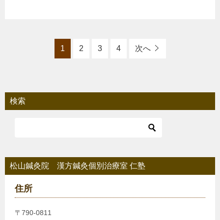
1
2
3
4
次へ
検索
松山鍼灸院 漢方鍼灸個別治療室 仁塾
住所
〒790-0811