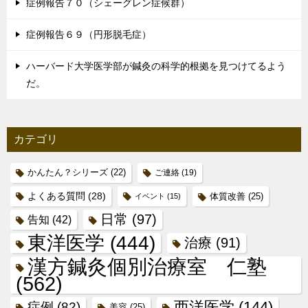
症例報告７０（シェーグレン症候群）
症例報告６９（円形脱毛症）
ハーバード大学医学部が鍼灸の科学的根拠を見つけてるよう
だ。
カテゴリ
かんたん？シリーズ
(22)
ご連絡
(19)
よくある質問
(28)
体質改善
(25)
イベント
(15)
日常
(97)
告知
(42)
東洋医学
(444)
治療
(91)
漢方鍼灸個別治療室 仁塾
(562)
西洋医学
(144)
症例
(82)
美容
(25)