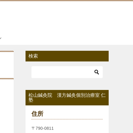
検索
松山鍼灸院 漢方鍼灸個別治療室 仁
塾
住所
〒790-0811