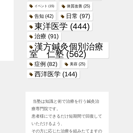
体質改善
(25)
イベント
(15)
日常
(97)
告知
(42)
東洋医学
(444)
治療
(91)
漢方鍼灸個別治療
室 仁塾
(562)
症例
(82)
美容
(25)
西洋医学
(144)
当塾は知識と術で治療を行う鍼灸治
療専門院です。
患者様にできるだけ短期間で回復して
いただけるよう、
その方に応じた治療を組みたてますの