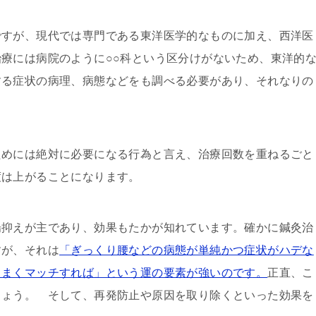
ですが、現代では専門である東洋医学的なものに加え、西洋医
療には病院のように○○科という区分けがないため、東洋的
する症状の病理、病態などをも調べる必要があり、それなりの
ためには絶対に必要になる行為と言え、治療回数を重ねるごと
度は上がることになります。
場抑えが主であり、効果もたかが知れています。確かに鍼灸治
すが、それは
「ぎっくり腰などの病態が単純かつ症状がハデな
うまくマッチすれば」という運の要素が強いのです。
正直、こ
しょう。 そして、再発防止や原因を取り除くといった効果を