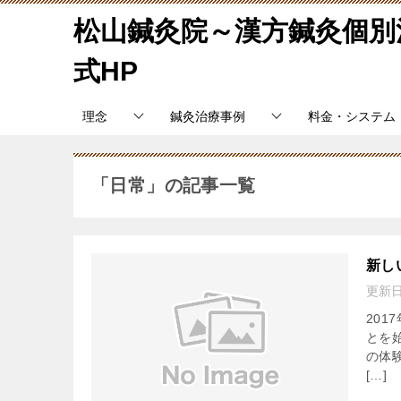
松山鍼灸院～漢方鍼灸個別
式HP
理念
鍼灸治療事例
料金・システム
「日常」の記事一覧
新し
更新
20
とを
の体
[…]