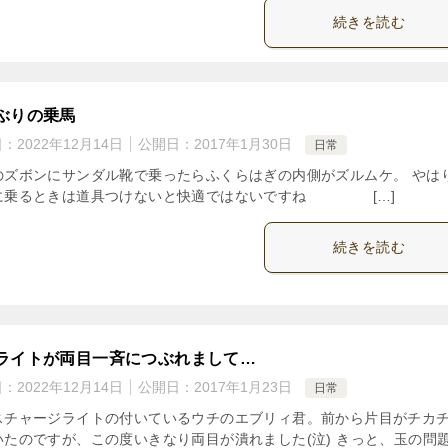
続きを読む
ぶりの乗馬
日：
2022年12月14日
公開日：
2017年1月30日
日常
のズボンにサンダル靴で乗ったらふくらはぎの内側がズルムケ。 やは
に乗るときは道具つけないと快適ではないですね […]
続きを読む
ライトが両目一斉につぶれまして…
日：
2022年12月14日
公開日：
2017年1月23日
日常
スチャージライトの付いているウチのエブリィ君。前から片目がチカ
いたのですが、この度いきなり両目が潰れました(泣) きっと、玉の問