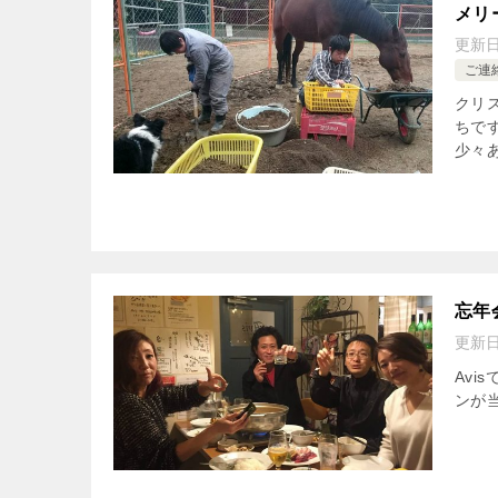
メリ
更新
ご連
クリ
ちです
少々あ
忘年
更新
Av
ンが