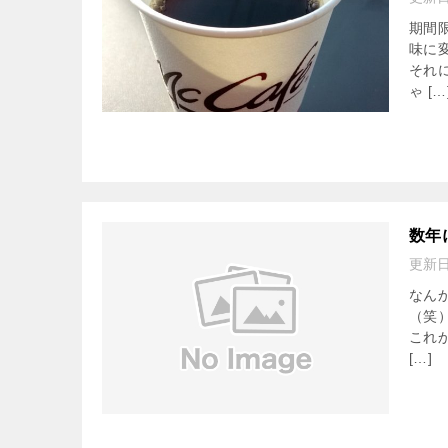
期間
味に
それ
ゃ […
数年
更新
なん
（笑
これ
[…]