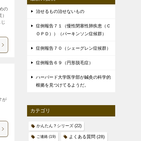
めの
治せるもの治せないもの
笑）
んじ
症例報告７１（慢性閉塞性肺疾患（Ｃ
ＯＰＤ））（パーキンソン症候群）
症例報告７０（シェーグレン症候群）
症例報告６９（円形脱毛症）
ハーバード大学医学部が鍼灸の科学的
根拠を見つけてるようだ。
すが
ら
カテゴリ
かんたん？シリーズ
(22)
ご連絡
(19)
よくある質問
(28)