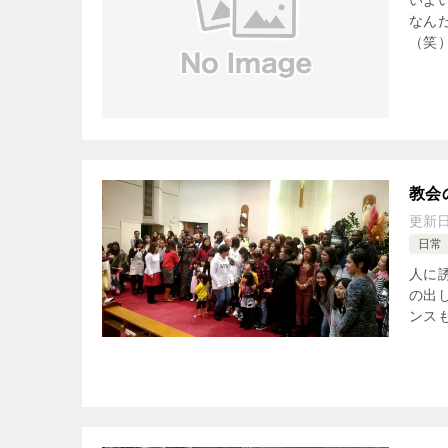
なん
（笑
教会
更新
日常
人に
の出
ンス