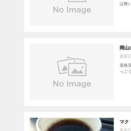
は無
岡山
更新
某格
っご
マク
更新