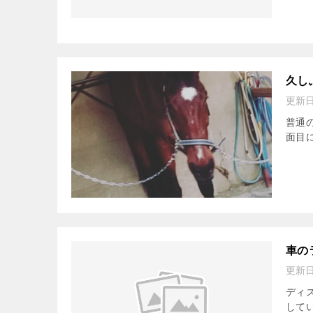
久し
更新
普通
面目
車の
更新
ディ
して