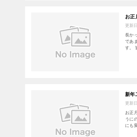
お正
更新
長か
であ
す。
新年
更新
お正
うに
にも