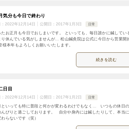
月気分も今日で終わり
日：
2022年12月14日
公開日：
2017年1月3日
日常
ったお正月も今日でおしまいです。 といっても、毎日誰かに鍼してい
まり休んでいる気がしませんが… 松山鍼灸院は公式に今日から営業開
 皆様本年もよろしくお願いいたします。
続きを読む
二日目
日：
2022年12月14日
公開日：
2017年1月2日
日常
月といっても特に普段と何かが変わるわけでもなく… いつもの休日
のんびりと過ごしております。 自分や身内には鍼したりして、本当
変わらないです（笑）