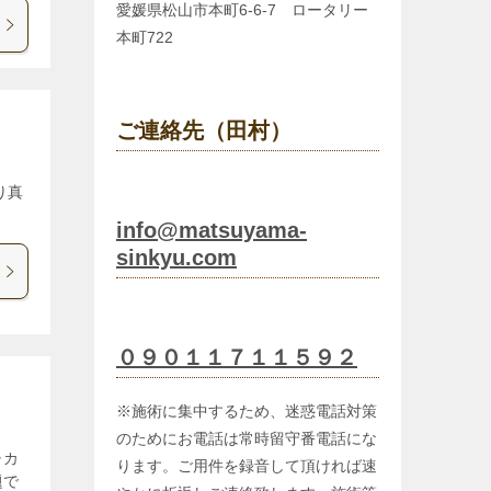
愛媛県松山市本町6-6-7 ロータリー
本町722
ご連絡先（田村）
り真
info@matsuyama-
sinkyu.com
０９０１１７１１５９２
※施術に集中するため、迷惑電話対策
のためにお電話は常時留守番電話にな
チカ
ります。ご用件を録音して頂ければ速
題で