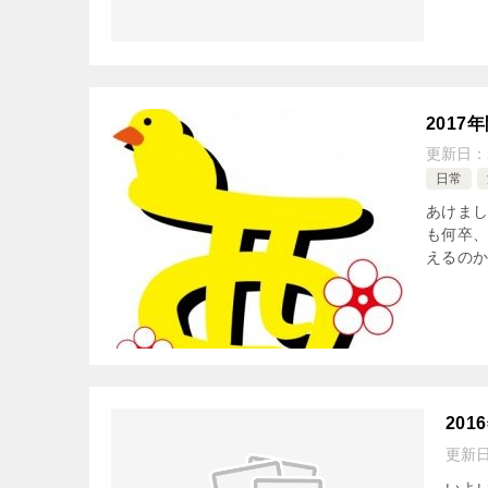
2017
更新日：
日常
あけま
も何卒、
えるの
201
更新
いよ