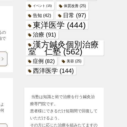
体質改善
(25)
イベント
(15)
日常
(97)
告知
(42)
東洋医学
(444)
るの
治療
(91)
始で
漢方鍼灸個別治療
室 仁塾
(562)
症例
(82)
美容
(25)
西洋医学
(144)
当塾は知識と術で治療を行う鍼灸治
療専門院です。
のよ
に何
患者様にできるだけ短期間で回復して
いただけるよう、
その方に応じた治療を組みたてますの