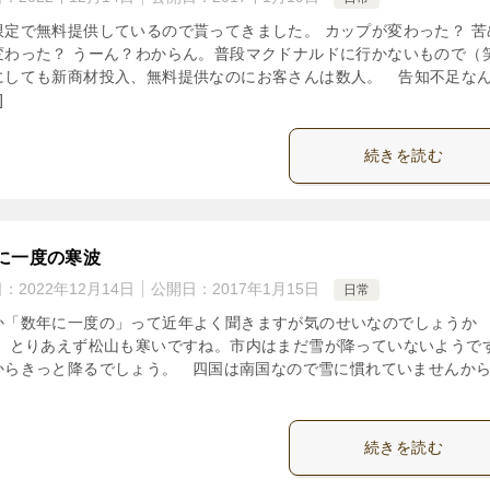
限定で無料提供しているので貰ってきました。 カップが変わった？ 苦
変わった？ うーん？わからん。普段マクドナルドに行かないもので（
にしても新商材投入、無料提供なのにお客さんは数人。 告知不足な
]
続きを読む
に一度の寒波
日：
2022年12月14日
公開日：
2017年1月15日
日常
か「数年に一度の」って近年よく聞きますが気のせいなのでしょうか
） とりあえず松山も寒いですね。市内はまだ雪が降っていないようで
からきっと降るでしょう。 四国は南国なので雪に慣れていませんか
続きを読む