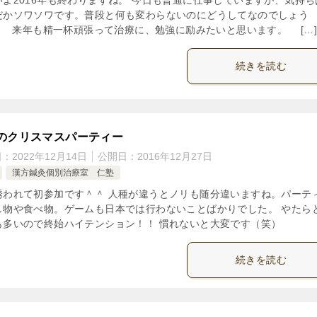
だかソワソワです。普段と何も変わらないのにどうしてなのでしょう
） 来年も精一杯頑張って治療に、勉強に励みたいと思います。 […
続きを読む
のクリスマスパーティー
日：
2022年12月14日
公開日：
2016年12月27日
漢方鍼灸個別治療室 仁塾
誘われて初参加です＾＾ 人種が違うとノリも随分違いますね。パーテ
し物や食べ物。ゲームも日本では行わないことばかりでした。 やたら
も多いので終始ハイテンション！！ 慣れないと大変です（笑）
続きを読む