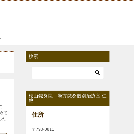
検索
松山鍼灸院 漢方鍼灸個別治療室 仁
塾
こ
めて
住所
った
〒790-0811