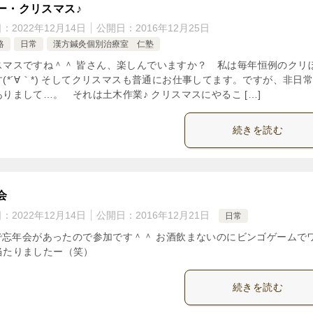
ー・クリスマス♪
日：
2022年12月14日
公開日：
2016年12月25日
絡
日常
漢方鍼灸個別治療室 仁塾
スマスですね＾＾ 皆さん、楽しんでいますか？ 私は毎年恒例のクリ
(*´∀｀*) そしてクリスマスも普通にお仕事してます。ですが、非日
りまして…。 それは土木作業♪ クリスマスにやるこ […]
続きを読む
会
日：
2022年12月14日
公開日：
2016年12月21日
日常
isで忘年会があったので参加です＾＾ お酒飲まないのにビンゴゲームで
当たりましたー（笑）
続きを読む