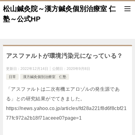
松山鍼灸院～漢方鍼灸個別治療室 仁
塾～公式HP
アスファルトが環境汚染元になっている？
更新日：
2022年12月14日
公開日：
2020年9月8日
日常
漢方鍼灸個別治療室 仁塾
「アスファルトは二次有機エアロゾルの発生源であ
る」との研究結果がでてきました。
https://news.yahoo.co.jp/articles/fd28a221f8d6f8cbf21
77fc972a2b18f71aceee0?page=1