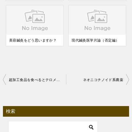
美容鍼灸をどう思いますか？
現代鍼灸医学片論（否定編）
投
超加工食品を食べるとテロメアが短くなる？
ネオニコチノイド系農薬
稿
ナ
ビ
検索
ゲ
ー